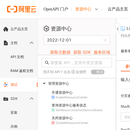
资源中心
云产品主页
OpenAPI 门户
资源中心
L
云产品主页
列出
2022-12-01
文档
服务
获取元数据
获取 SDK
服务区域
API 文档
参
RAM 鉴权文档
找不到 API ? 点击
反馈吧
简洁
输入
管理资源中心
调试
▶
开通资源中心
分页
EnableResourceCenter
SDK
查询资源中心服务状态
MaxRe
GetResourceCenterServiceStatus
安装
关闭资源中心
DisableResourceCenter
示例
NextT