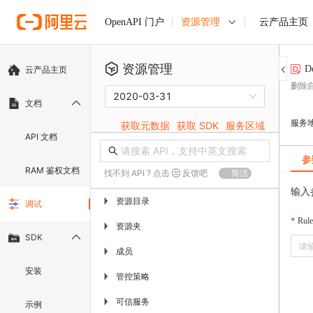
资源管理
云产品主页
OpenAPI 门户
资源管理
D
云产品主页
删除
2020-03-31
文档
服务
获取元数据
获取 SDK
服务区域
API 文档
参
RAM 鉴权文档
找不到 API ? 点击
反馈吧
简洁
输入
资源目录
▶
调试
Rule
资源夹
▶
SDK
成员
▶
安装
管控策略
▶
可信服务
▶
示例