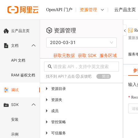
资源管理
云产品主页
OpenAPI 门户
资源管理
R
云产品主页
重新
2020-03-31
文档
服务
获取元数据
获取 SDK
服务区域
API 文档
参
RAM 鉴权文档
找不到 API ? 点击
反馈吧
简洁
输入
资源目录
▶
调试
Reco
资源夹
▶
SDK
成员
▶
安装
管控策略
▶
可信服务
▶
示例