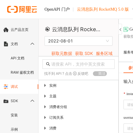
云消息队列 RocketMQ 5.0 版
OpenAPI 门户
云消息队列 RocketMQ 5.0 版
G
云产品主页
获取
2022-08-01
文档
服务
获取元数据
获取 SDK
服务区域
API 文档
参
RAM 鉴权文档
找不到 API ? 点击
反馈吧
简洁
输入
实例
▶
调试
inst
主题
▶
SDK
消费者分组
▶
安装
订阅关系
▶
usern
消费
▶
示例