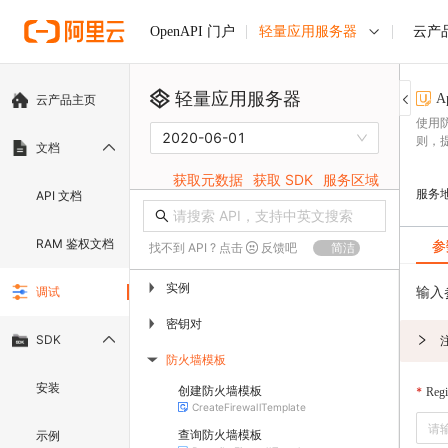
轻量应用服务器
云产
OpenAPI 门户
轻量应用服务器
A
云产品主页
使用
2020-06-01
则，
文档
获取元数据
获取 SDK
服务区域
服务
API 文档
RAM 鉴权文档
参
找不到 API ? 点击
反馈吧
简洁
实例
▶
输入
调试
密钥对
▶
SDK
防火墙模板
▶
安装
创建防火墙模板
Regi
CreateFirewallTemplate
查询防火墙模板
示例