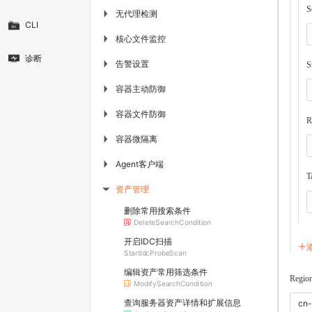
S
无代理检测
▶
CLI
核心文件监控
▶
诊断
告警设置
▶
S
容器主动防御
▶
容器文件防御
▶
R
容器微隔离
▶
Agent客户端
▶
T
资产管理
▶
删除常用搜索条件
DeleteSearchCondition
开启IDC扫描
StartIdcProbeScan
编辑资产常用筛选条件
Regio
ModifySearchCondition
查询服务器资产详情和扩展信息