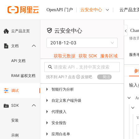
云安全中心
云产品主
OpenAPI 门户
云安全中心
Chan
云产品主页
修改
2018-12-03
文档
服务
获取元数据
获取 SDK
服务区域
API 文档
参
RAM 鉴权文档
找不到 API ? 点击
反馈吧
简洁
输入
智能行为分析
▶
调试
As
自定义客户端升级
▶
SDK
代理接入
▶
V
安装
安全报告
▶
应用白名单
▶
示例