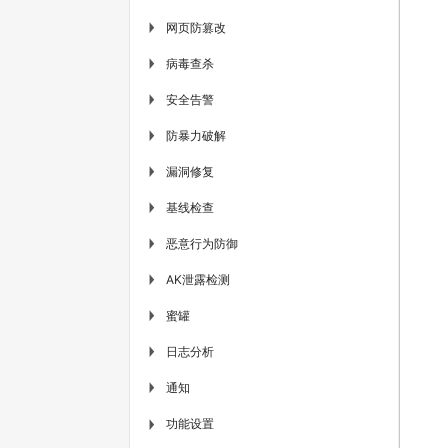
网页防篡改
▶
病毒查杀
▶
安全告警
▶
防暴力破解
▶
漏洞修复
▶
基线检查
▶
恶意行为防御
▶
AK泄露检测
▶
蜜罐
▶
日志分析
▶
通知
▶
功能设置
▶