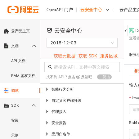
云安全中心
云产品主
OpenAPI 门户
云安全中心
D
云产品主页
查看
2018-12-03
文档
服务
获取元数据
获取 SDK
服务区域
API 文档
参
RAM 鉴权文档
找不到 API ? 点击
反馈吧
简洁
输入
智能行为分析
▶
调试
Ima
自定义客户端升级
▶
SDK
代理接入
▶
安装
安全报告
▶
RiskLe
应用白名单
▶
示例