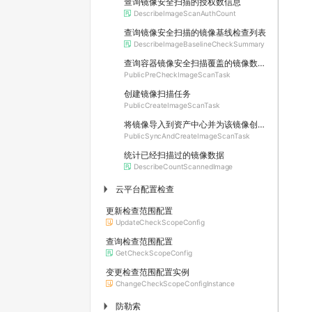
查询镜像安全扫描的授权数信息
DescribeImageScanAuthCount
查询镜像安全扫描的镜像基线检查列表
DescribeImageBaselineCheckSummary
查询容器镜像安全扫描覆盖的镜像数和待消耗的授权数
PublicPreCheckImageScanTask
创建镜像扫描任务
PublicCreateImageScanTask
将镜像导入到资产中心并为该镜像创建扫描任务
PublicSyncAndCreateImageScanTask
统计已经扫描过的镜像数据
DescribeCountScannedImage
云平台配置检查
▶
更新检查范围配置
UpdateCheckScopeConfig
查询检查范围配置
GetCheckScopeConfig
变更检查范围配置实例
ChangeCheckScopeConfigInstance
防勒索
▶