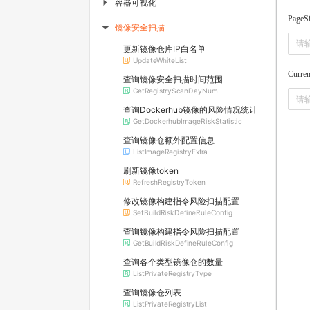
容器可视化
▶
PageS
镜像安全扫描
▶
更新镜像仓库IP白名单
UpdateWhiteList
Curre
查询镜像安全扫描时间范围
GetRegistryScanDayNum
查询Dockerhub镜像的风险情况统计
GetDockerhubImageRiskStatistic
查询镜像仓额外配置信息
ListImageRegistryExtra
刷新镜像token
RefreshRegistryToken
修改镜像构建指令风险扫描配置
SetBuildRiskDefineRuleConfig
查询镜像构建指令风险扫描配置
GetBuildRiskDefineRuleConfig
查询各个类型镜像仓的数量
ListPrivateRegistryType
查询镜像仓列表
ListPrivateRegistryList