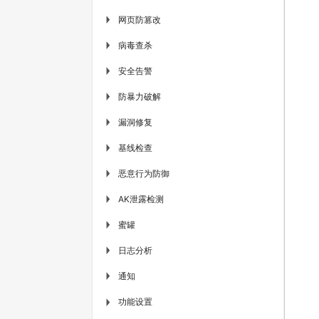
网页防篡改
▶
病毒查杀
▶
安全告警
▶
防暴力破解
▶
漏洞修复
▶
基线检查
▶
恶意行为防御
▶
AK泄露检测
▶
蜜罐
▶
日志分析
▶
通知
▶
功能设置
▶