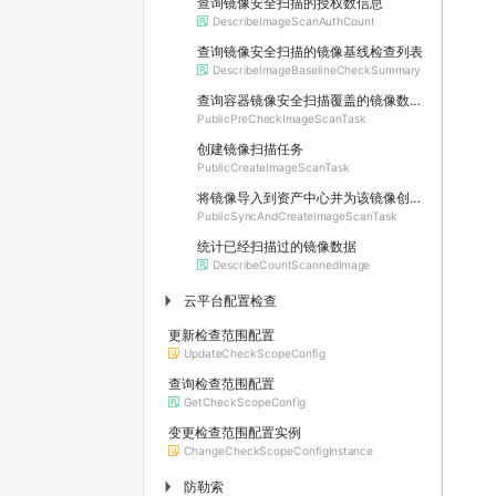
查询镜像安全扫描的授权数信息
DescribeImageScanAuthCount
查询镜像安全扫描的镜像基线检查列表
DescribeImageBaselineCheckSummary
查询容器镜像安全扫描覆盖的镜像数和待消耗的授权数
PublicPreCheckImageScanTask
创建镜像扫描任务
PublicCreateImageScanTask
将镜像导入到资产中心并为该镜像创建扫描任务
PublicSyncAndCreateImageScanTask
统计已经扫描过的镜像数据
DescribeCountScannedImage
云平台配置检查
▶
更新检查范围配置
UpdateCheckScopeConfig
查询检查范围配置
GetCheckScopeConfig
变更检查范围配置实例
ChangeCheckScopeConfigInstance
防勒索
▶