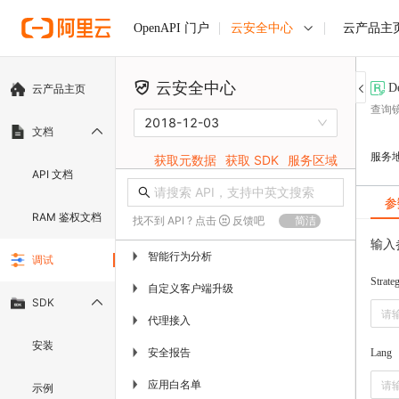
云安全中心
云产品主
OpenAPI 门户
云安全中心
D
云产品主页
查询
2018-12-03
文档
服务
获取元数据
获取 SDK
服务区域
API 文档
参
RAM 鉴权文档
找不到 API ? 点击
反馈吧
简洁
输入
智能行为分析
▶
调试
Strate
自定义客户端升级
▶
SDK
代理接入
▶
安装
安全报告
▶
Lang
应用白名单
▶
示例