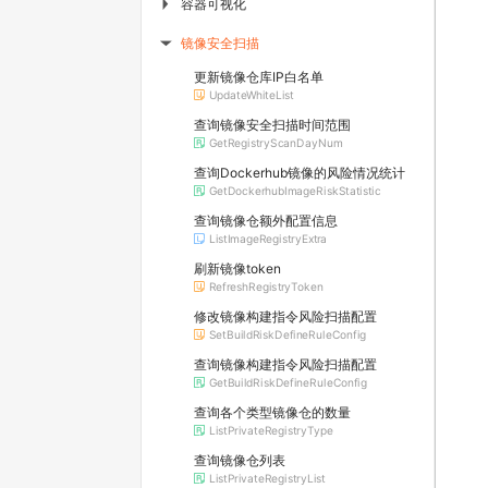
容器可视化
▶
镜像安全扫描
▶
更新镜像仓库IP白名单
UpdateWhiteList
查询镜像安全扫描时间范围
GetRegistryScanDayNum
查询Dockerhub镜像的风险情况统计
GetDockerhubImageRiskStatistic
查询镜像仓额外配置信息
ListImageRegistryExtra
刷新镜像token
RefreshRegistryToken
修改镜像构建指令风险扫描配置
SetBuildRiskDefineRuleConfig
查询镜像构建指令风险扫描配置
GetBuildRiskDefineRuleConfig
查询各个类型镜像仓的数量
ListPrivateRegistryType
查询镜像仓列表
ListPrivateRegistryList