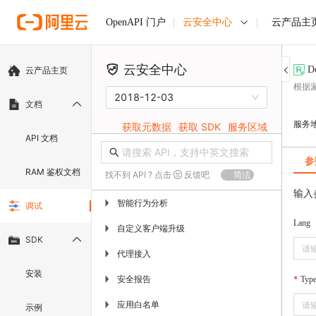
云安全中心
云产品主
OpenAPI 门户
云安全中心
D
云产品主页
根据
2018-12-03
文档
服务
获取元数据
获取 SDK
服务区域
API 文档
参
RAM 鉴权文档
找不到 API ? 点击
反馈吧
简洁
输入
智能行为分析
▶
调试
Lang
自定义客户端升级
▶
SDK
代理接入
▶
安装
安全报告
▶
Typ
应用白名单
▶
示例