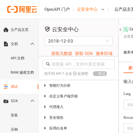
云安全中心
云产品主
OpenAPI 门户
云安全中心
De
云产品主页
分页
2018-12-03
文档
服务
获取元数据
获取 SDK
服务区域
API 文档
参
RAM 鉴权文档
找不到 API ? 点击
反馈吧
简洁
输入
智能行为分析
▶
调试
Lang
自定义客户端升级
▶
SDK
代理接入
▶
安装
安全报告
▶
Resou
应用白名单
▶
示例