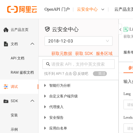
云安全中心
云产品主
OpenAPI 门户
云安全中心
Li
云产品主页
获取
2018-12-03
文档
服务
获取元数据
获取 SDK
服务区域
API 文档
参
RAM 鉴权文档
找不到 API ? 点击
反馈吧
简洁
输入
智能行为分析
▶
调试
Lang
自定义客户端升级
▶
SDK
代理接入
▶
安装
安全报告
▶
Levels
应用白名单
▶
示例