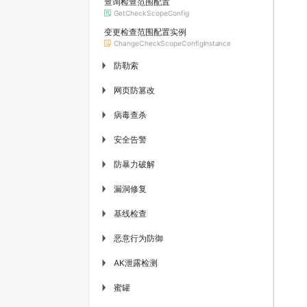
查询检查范围配置
GetCheckScopeConfig
变更检查范围配置实例
ChangeCheckScopeConfigInstance
防勒索
▶
网页防篡改
▶
病毒查杀
▶
安全告警
▶
防暴力破解
▶
漏洞修复
▶
基线检查
▶
恶意行为防御
▶
AK泄露检测
▶
蜜罐
▶