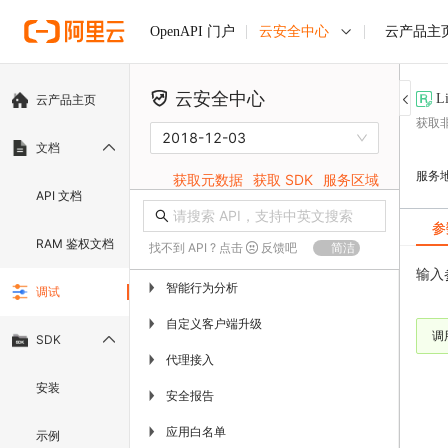
云安全中心
云产品主
OpenAPI 门户
云安全中心
L
云产品主页
获取
2018-12-03
文档
服务
获取元数据
获取 SDK
服务区域
API 文档
参
RAM 鉴权文档
找不到 API ? 点击
反馈吧
简洁
输入
智能行为分析
▶
调试
自定义客户端升级
▶
调
SDK
代理接入
▶
安装
安全报告
▶
应用白名单
▶
示例