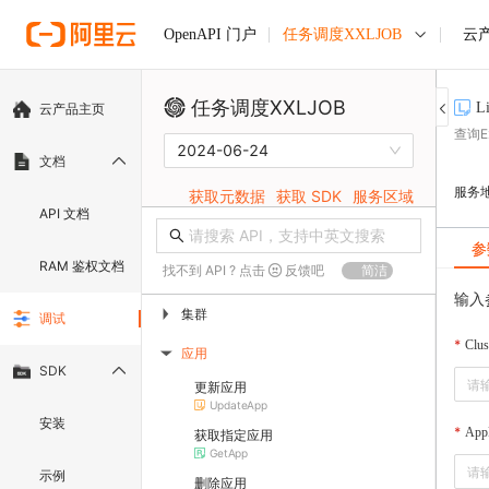
任务调度XXLJOB
云
OpenAPI 门户
任务调度XXLJOB
Li
云产品主页
查询E
2024-06-24
文档
服务
获取元数据
获取 SDK
服务区域
API 文档
参
RAM 鉴权文档
找不到 API ? 点击
反馈吧
简洁
输入
集群
▶
调试
Clus
应用
▶
SDK
更新应用
UpdateApp
安装
App
获取指定应用
GetApp
示例
删除应用