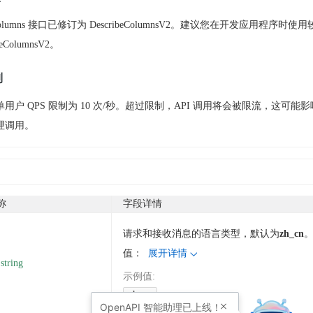
beColumns 接口已修订为 DescribeColumnsV2。建议您在开发应用程序时使
beColumnsV2。
制
用户 QPS 限制为 10 次/秒。超过限制，API 调用将会被限流，这可能
理调用。
称
字段详情
请求和接收消息的语言类型，默认为
zh_cn
值：
展开详情
string
示例值
:
zh_cn
OpenAPI
智能助理已上线！