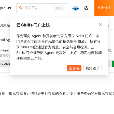
penAPI
登录/注册
⌘ K
云 Skills 门户上线
调用结果
SDK 示例
CLI 示例
相关示例 (1)
调用历史
作为面向 Agent 和开发者的官方用云 Skills 门户，该
oud Agent Toolkit
了解更多
门户聚合了由各云产品提供的精选用云 Skills，所有收
录 Skills 均已通过官方质量、安全与合规检测。云
d Agent Toolkit
提供 Agent 插件、技能、MCP 配置和验证工具，涵盖 SDK 代码生成、Ter
Skills 门户将帮助 Agent 更高效、友好、稳定地理解和
源管控等能力。通过
alibabacloud-agent-toolkit-install
技能可快速完成本地配置。
使用阿里云产品。
nplugin aliyun/alibabacloud-agent-toolkit
去查看
我知道了
般用于敏感数据资产信息表中列数据的查看，便于用户准确的对敏感数据
项