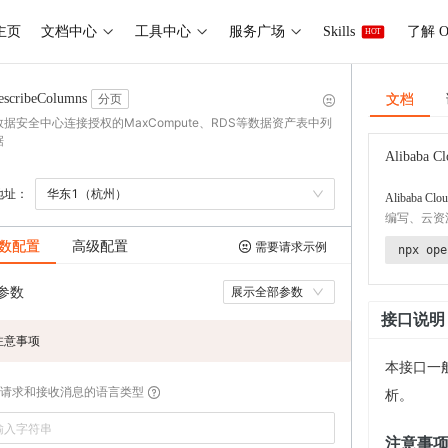
主页
文档中心
工具中心
服务广场
Skills
了解 O
HOT
文档
escribeColumns
分页
据安全中心连接授权的MaxCompute、RDS等数据资产表中列
据
Alibaba Cl
地址：
华东1（杭州）
Alibaba Clou
编写、云资
数配置
高级配置
需要请求示例
npx ope
参数
展示全部参数
接口说明
注意事项
本接口一
请求和接收消息的语言类型
析。
注意事