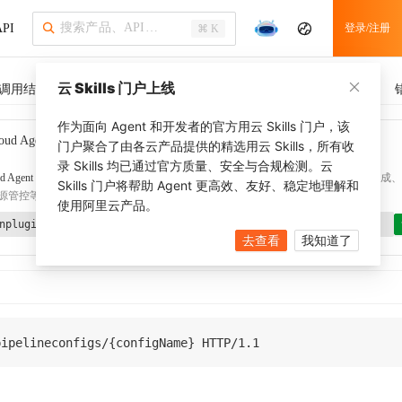
PI
登录/注册
⌘ K
云 Skills 门户上线
调用结果
SDK 示例
CLI 示例
相关示例
调用历史
作为面向 Agent 和开发者的官方用云 Skills 门户，该
oud Agent Toolkit
了解更多
门户聚合了由各云产品提供的精选用云 Skills，所有收
录 Skills 均已通过官方质量、安全与合规检测。云
d Agent Toolkit
提供 Agent 插件、技能、MCP 配置和验证工具，涵盖 SDK 代码生成、Ter
Skills 门户将帮助 Agent 更高效、友好、稳定地理解和
源管控等能力。通过
alibabacloud-agent-toolkit-install
技能可快速完成本地配置。
使用阿里云产品。
nplugin aliyun/alibabacloud-agent-toolkit
去查看
我知道了
pipelineconfigs
/
{
configName
}
HTTP
/
1.1