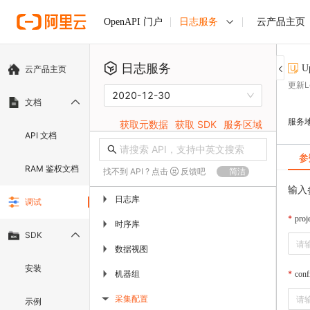
日志服务
云产品主页
OpenAPI 门户
日志服务
U
云产品主页
更新L
2020-12-30
文档
服务
获取元数据
获取 SDK
服务区域
API 文档
参
RAM 鉴权文档
找不到 API ? 点击
反馈吧
简洁
输入
日志库
▶
调试
proj
时序库
▶
SDK
数据视图
▶
安装
机器组
▶
con
采集配置
示例
▶