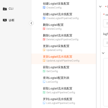
创建Logtail采集配置
CreateConfig
CLI
创建Logtail流水线配置
c
CreateLogtailPipelineConfig
诊断
删除Logtail配置
DeleteConfig
log
删除Logtail流水线配置
DeleteLogtailPipelineConfig
更新Logtail采集配置
UpdateConfig
更新Logtail流水线配置
UpdateLogtailPipelineConfig
获取Logtail采集配置
GetConfig
查询Logtail配置列表
ListConfig
获取Logtail流水线配置
GetLogtailPipelineConfig
罗列Logtail流水线配置
ListLogtailPipelineConfig