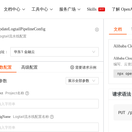
文档中心
工具中心
服务广场
Skills
了解 OpenA
HOT
文档
pdateLogtailPipelineConfig
ogtail流水线配置
Alibaba Cl
地址：
华东1 金融云
Alibaba Clou
编写、云资
数配置
高级配置
需要请求示例
npx ope
参数
展示全部参数
Project名称
ect
请求语法
PUT
/
Logtail流水线配置名称
figName