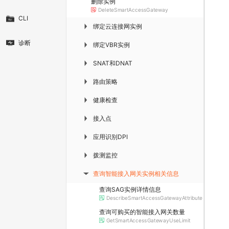
删除实例
DeleteSmartAccessGateway
CLI
绑定云连接网实例
▶
诊断
绑定VBR实例
▶
SNAT和DNAT
▶
路由策略
▶
健康检查
▶
接入点
▶
应用识别DPI
▶
拨测监控
▶
查询智能接入网关实例相关信息
▶
查询SAG实例详情信息
DescribeSmartAccessGatewayAttribute
查询可购买的智能接入网关数量
GetSmartAccessGatewayUseLimit