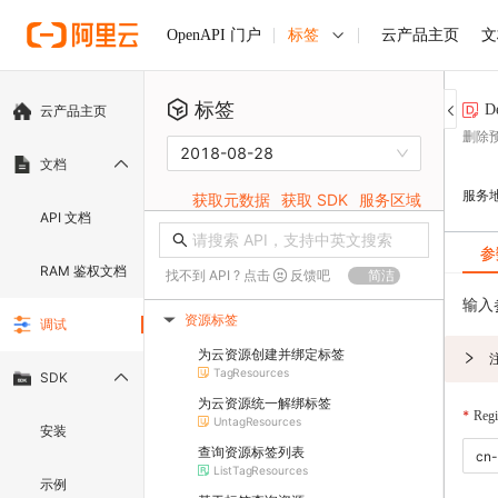
标签
云产品主页
文
OpenAPI 门户
标签
D
云产品主页
删除
2018-08-28
文档
服务
获取元数据
获取 SDK
服务区域
API 文档
参
RAM 鉴权文档
找不到 API ? 点击
反馈吧
简洁
输入
资源标签
调试
▶
为云资源创建并绑定标签
TagResources
SDK
为云资源统一解绑标签
Regi
UntagResources
安装
查询资源标签列表
ListTagResources
示例