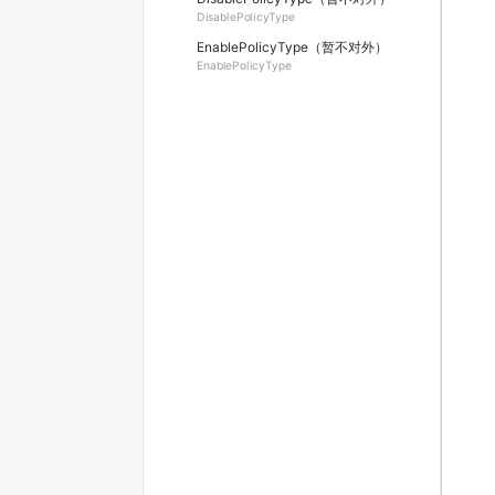
DisablePolicyType
EnablePolicyType（暂不对外）
EnablePolicyType