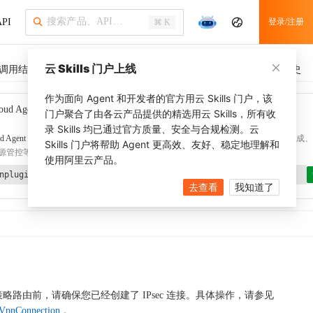
PI
登录/注册
⌘ K
云 Skills 门户上线
调用结果
SDK 示例
CLI 示例
相关示例 (1)
调用历史
作为面向 Agent 和开发者的官方用云 Skills 门户，该
oud Agent Toolkit
了解更多
门户聚合了由各云产品提供的精选用云 Skills，所有收
录 Skills 均已通过官方质量、安全与合规检测。云
d Agent Toolkit
提供 Agent 插件、技能、MCP 配置和验证工具，涵盖 SDK 代码生成、Ter
Skills 门户将帮助 Agent 更高效、友好、稳定地理解和
源管控等能力。通过
alibabacloud-agent-toolkit-install
技能可快速完成本地配置。
使用阿里云产品。
nplugin aliyun/alibabacloud-agent-toolkit
去查看
我知道了
略路由前，请确保您已经创建了 IPsec 连接。具体操作，请参见
eVpnConnection
。