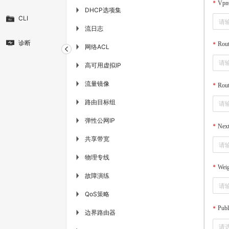
Vpn
DHCP选项集
▶
CLI
流日志
▶
诊断
Rou
网络ACL
▶
高可用虚拟IP
▶
流量镜像
▶
Rou
路由目标组
▶
弹性公网IP
▶
Nex
共享带宽
▶
物理专线
▶
Weig
故障演练
▶
QoS策略
▶
Pub
边界路由器
▶
请