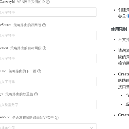
VPN网关实例的ID
GatewayId
创建
参见
策略路由的源网段
teSource
使用限制
不支持
策略路由的目标网段
teDest
请勿添加
段的策
接协
策略路由的下一跳
tHop
Creat
略路
接口
策略路由的权重值
ht
当
当
Creat
是否发布策略路由到VPC中
lishVpc
选择布尔值