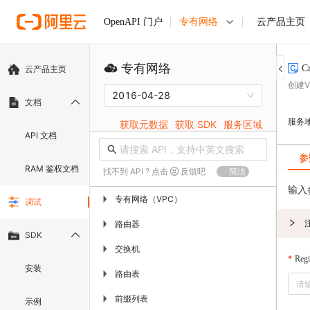
专有网络
云产品主页
OpenAPI 门户
专有网络
C
云产品主页
创建
2016-04-28
文档
服务
获取元数据
获取 SDK
服务区域
API 文档
参
RAM 鉴权文档
找不到 API ? 点击
反馈吧
简洁
输入
专有网络（VPC）
▶
调试
路由器
▶
SDK
交换机
▶
Regi
安装
路由表
▶
前缀列表
▶
示例