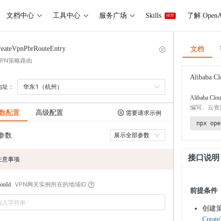
文档中心
工具中心
服务广场
Skills
了解 OpenA
HOT
文档
reateVpnPbrRouteEntry
VPN策略路由
Alibaba Cl
地址：
华东1（杭州）
Alibaba Clou
编写、云资
数配置
高级配置
需要请求示例
npx ope
参数
展示全部参数
接口说明
注意事项
VPN网关实例所在的地域ID
onId
前提条件
创建策
Creat