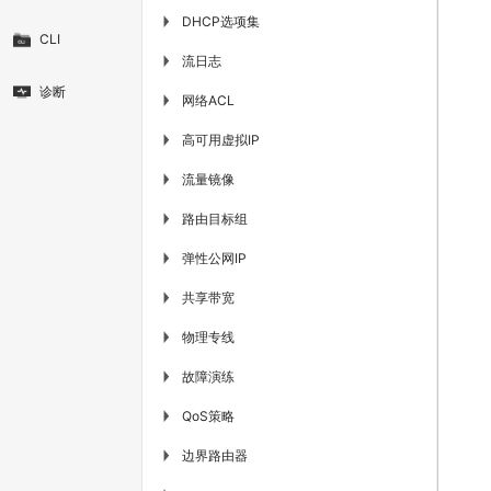
DHCP选项集
▶
CLI
流日志
▶
诊断
网络ACL
▶
高可用虚拟IP
▶
流量镜像
▶
路由目标组
▶
弹性公网IP
▶
共享带宽
▶
物理专线
▶
故障演练
▶
QoS策略
▶
边界路由器
▶