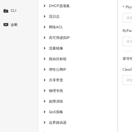
DHCP选项集
▶
Phys
CLI
流日志
▶
诊断
网络ACL
▶
ByPas
高可用虚拟IP
▶
请
流量镜像
▶
幂等
路由目标组
▶
弹性公网IP
▶
Client
共享带宽
▶
物理专线
▶
故障演练
▶
QoS策略
▶
边界路由器
▶