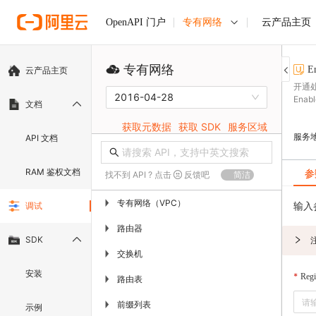
专有网络
云产品主页
OpenAPI 门户
专有网络
E
云产品主页
开通处
2016-04-28
Enab
文档
获取元数据
获取 SDK
服务区域
服务
API 文档
RAM 鉴权文档
参
找不到 API ? 点击
反馈吧
简洁
专有网络（VPC）
▶
输入
调试
路由器
▶
SDK
交换机
▶
安装
Regi
路由表
▶
前缀列表
▶
示例