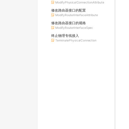
ModifyPhysicalConnectionAttribute
修改路由器接口的配置
ModifyRouterInterfaceAttribute
修改路由器接口的规格
ModifyRouterInterfaceSpec
终止物理专线接入
TerminatePhysicalConnection