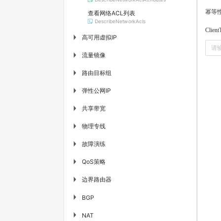
幂等
查看网络ACL列表
DescribeNetworkAcls
Client
高可用虚拟IP
▶
流量镜像
▶
路由目标组
▶
弹性公网IP
▶
共享带宽
▶
物理专线
▶
故障演练
▶
QoS策略
▶
边界路由器
▶
▶
BGP
▶
NAT