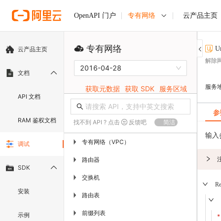
专有网络
云产品主页
OpenAPI 门户
专有网络
U
云产品主页
解除
2016-04-28
文档
服务
获取元数据
获取 SDK
服务区域
API 文档
参
RAM 鉴权文档
找不到 API ? 点击
反馈吧
简洁
输入
专有网络（VPC）
▶
调试
路由器
▶
SDK
交换机
▶
Re
安装
路由表
▶
前缀列表
▶
示例