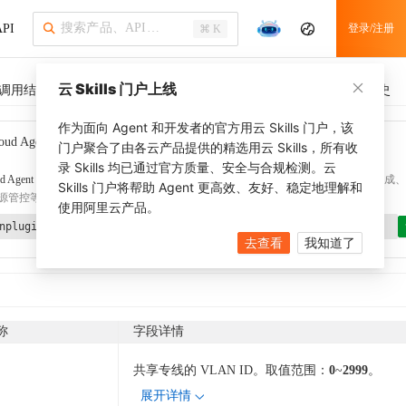
PI
登录/注册
⌘ K
云 Skills 门户上线
调用结果
SDK 示例
CLI 示例
相关示例 (1)
调用历史
作为面向 Agent 和开发者的官方用云 Skills 门户，该
oud Agent Toolkit
了解更多
门户聚合了由各云产品提供的精选用云 Skills，所有收
录 Skills 均已通过官方质量、安全与合规检测。云
d Agent Toolkit
提供 Agent 插件、技能、MCP 配置和验证工具，涵盖 SDK 代码生成、Ter
Skills 门户将帮助 Agent 更高效、友好、稳定地理解和
源管控等能力。通过
alibabacloud-agent-toolkit-install
技能可快速完成本地配置。
使用阿里云产品。
nplugin aliyun/alibabacloud-agent-toolkit
去查看
我知道了
称
字段详情
共享专线的 VLAN ID。取值范围：
0
~
2999
。
展开详情