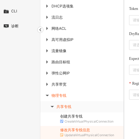
DHCP选项集
▶
Token
CLI
流日志
▶
诊断
网络ACL
▶
DryR
高可用虚拟IP
▶
请
流量镜像
▶
Expec
路由目标组
▶
弹性公网IP
▶
Regi
共享带宽
▶
物理专线
▶
共享专线
▶
创建共享专线
CreateVirtualPhysicalConnection
修改共享专线信息
UpdateVirtualPhysicalConnection