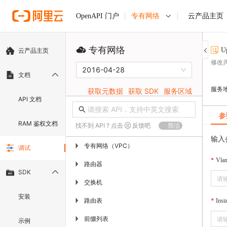
专有网络
云产品主页
OpenAPI 门户
专有网络
U
云产品主页
修改
2016-04-28
文档
服务
获取元数据
获取 SDK
服务区域
API 文档
参
RAM 鉴权文档
找不到 API ? 点击
反馈吧
简洁
输入
专有网络（VPC）
▶
调试
Vlan
路由器
▶
SDK
交换机
▶
安装
路由表
▶
Inst
前缀列表
▶
示例