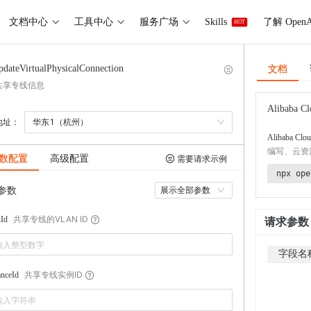
文档中心
工具中心
服务广场
Skills
了解 OpenA
HOT
文档
pdateVirtualPhysicalConnection
共享专线信息
Alibaba Cl
地址：
华东1（杭州）
Alibaba Clou
编写、云资
数配置
高级配置
需要请求示例
npx ope
参数
展示全部参数
共享专线的VLAN ID
Id
请求参数
字段名
共享专线实例ID
anceId