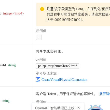
注意
该字段类型为 Long，在序列化/反序
d
integer<int64>
的过程中可能导致精度丢失，请注意数值
大于 9007199254740991。
示例值
:
1
共享专线实例 ID。
示例值
:
nceId
string
pc-bp1mrgfbtmc9brre7****
参考取值来源
:
CreateVirtualPhysicalConnection
客户端 Token，用于保证请求的幂等性。
展开详
string
示例值
:
OpenAPI
智能助理已上线！
CBCE910E-D396-4944-8****