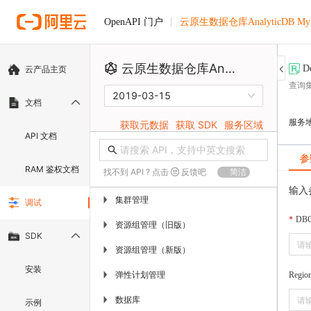
云原生数据仓库AnalyticDB M
OpenAPI 门户
云原生数据仓库AnalyticDB MySQL版
D
云产品主页
查询
2019-03-15
文档
服务
获取元数据
获取 SDK
服务区域
API 文档
参
RAM 鉴权文档
找不到 API ? 点击
反馈吧
简洁
输入
集群管理
▶
调试
DBC
资源组管理（旧版）
▶
SDK
资源组管理（新版）
▶
安装
弹性计划管理
▶
Regio
数据库
▶
示例