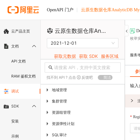
云原生数据仓库AnalyticDB M
OpenAPI 门户
云原生数据仓库AnalyticDB MySQL版
D
云产品主页
枚举
2021-12-01
文档
服务
获取元数据
获取 SDK
服务区域
API 文档
参
RAM 鉴权文档
找不到 API ? 点击
反馈吧
简洁
输入
地域管理
▶
调试
集群管理
▶
SDK
资源组管理
▶
Regi
安装
资源弹性计划
▶
SQL审计
▶
示例