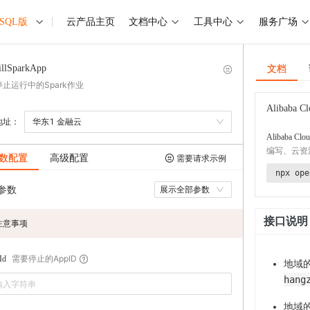
ySQL版
云产品主页
文档中心
工具中心
服务广场
文档
illSparkApp
止运行中的Spark作业
Alibaba Cl
地址：
华东1 金融云
Alibaba Clou
编写、云资
数配置
高级配置
需要请求示例
npx ope
参数
展示全部参数
接口说明
注意事项
需要停止的AppID
Id
地域
hang
地域的