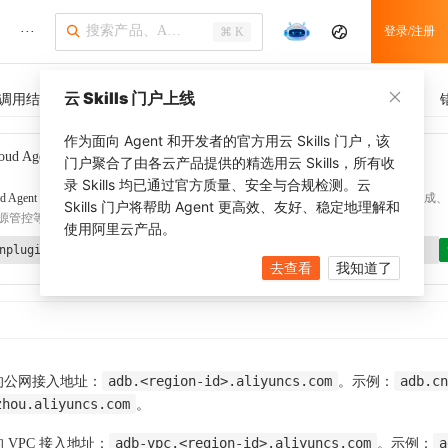
···
登录/注册
⌘ K
云 Skills 门户上线
调用结果
SDK 示例
CLI 示例
相关示例
调用历史
作为面向 Agent 和开发者的官方用云 Skills 门户，该
oud Agent Toolkit
了解更多
门户聚合了由各云产品提供的精选用云 Skills，所有收
录 Skills 均已通过官方质量、安全与合规检测。云
d Agent Toolkit
提供 Agent 插件、技能、MCP 配置和验证工具，涵盖 SDK 代码生成、Ter
Skills 门户将帮助 Agent 更高效、友好、稳定地理解和
源管控等能力。通过
alibabacloud-agent-toolkit-install
技能可快速完成本地配置。
使用阿里云产品。
nplugin aliyun/alibabacloud-agent-toolkit
去查看
我知道了
adb.<region-id>.aliyuncs.com
adb.cn
的公网接入地址：
。示例：
zhou.aliyuncs.com
。
adb-vpc.<region-id>.aliyuncs.com
a
 VPC 接入地址：
。示例：