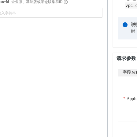
企业版、基础版或湖仓版集群ID
sterId
vpc.
说
时
请求参数
字段名
AppI