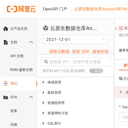
云原生数据仓库AnalyticDB M
OpenAPI 门户
云原生数据仓库AnalyticDB MySQL版
K
云产品主页
强行停
2021-12-01
文档
服务
获取元数据
获取 SDK
服务区域
API 文档
参
RAM 鉴权文档
找不到 API ? 点击
反馈吧
简洁
输入
地域管理
▶
调试
集群管理
▶
SDK
资源组管理
▶
App
安装
资源弹性计划
▶
SQL审计
▶
示例