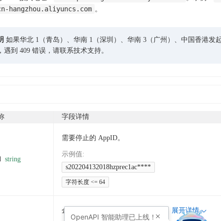
cn-hangzhou.aliyuncs.com
。
明
如果华北 1（青岛）、华南 1（深圳）、华南 3（广州）、中国香港发
，遇到 409 错误，请联系技术支持。
称
字段详情
需要停止的 AppID。
示例值
:
d
string
s202204132018hzprec1ac****
字符长度 <= 64
企业版、基础版或湖仓版集群 ID。
展开详情
OpenAPI
智能助理已上线！