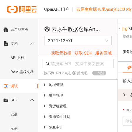
云原生数据仓库AnalyticDB M
OpenAPI 门户
云原生数据仓库AnalyticDB MySQL版
M
云产品主页
修改
2021-12-01
文档
服务
获取元数据
获取 SDK
服务区域
API 文档
参
RAM 鉴权文档
找不到 API ? 点击
反馈吧
简洁
输入
地域管理
▶
调试
集群管理
▶
SDK
资源组管理
▶
DBC
安装
资源弹性计划
▶
SQL审计
▶
示例