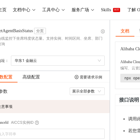
主页
文档中心
工具中心
服务广场
Skills
了解 O
HOT
文档
etAgentBasisStatus
分页
热线监控下坐席纬度状态量。支持实例、时间区间、坐席、部门
查询
Alibaba Cl
地址：
华东1 金融云
Alibaba Clou
编写、云资
数配置
高级配置
需要请求示例
npx ope
参数
展示全部参数
接口说明
注意事项
调用
AICCS实例ID
anceId
若您