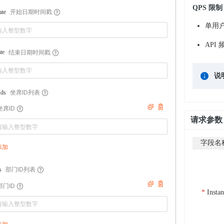
QPS 限制
开始日期时间戳
ate
单用户
API 
结束日期时间戳
te
说
坐席ID列表
Ids
坐席ID
请求参数
字段名
添加
部门ID列表
s
部门ID
Insta