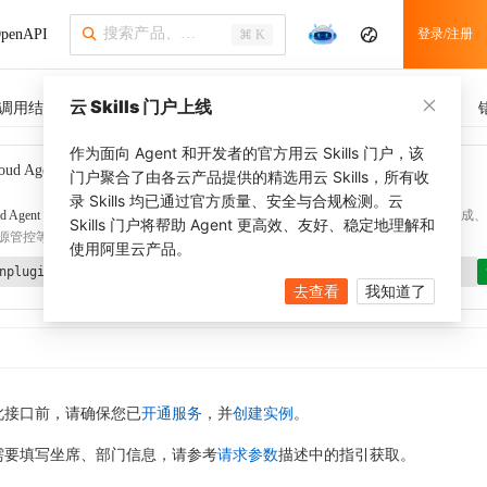
penAPI
登录/注册
⌘ K
云 Skills 门户上线
调用结果
SDK 示例
CLI 示例
相关示例
调用历史
作为面向 Agent 和开发者的官方用云 Skills 门户，该
oud Agent Toolkit
了解更多
门户聚合了由各云产品提供的精选用云 Skills，所有收
录 Skills 均已通过官方质量、安全与合规检测。云
d Agent Toolkit
提供 Agent 插件、技能、MCP 配置和验证工具，涵盖 SDK 代码生成、Ter
Skills 门户将帮助 Agent 更高效、友好、稳定地理解和
源管控等能力。通过
alibabacloud-agent-toolkit-install
技能可快速完成本地配置。
使用阿里云产品。
nplugin aliyun/alibabacloud-agent-toolkit
去查看
我知道了
此接口前，请确保您已
开通服务
，并
创建实例
。
需要填写坐席、部门信息，请参考
请求参数
描述中的指引获取。