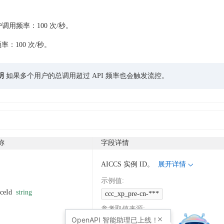
调用频率：100 次/秒。
频率：100 次/秒。
明
如果多个用户的总调用超过 API 频率也会触发流控。
称
字段详情
AICCS 实例 ID。
展开详情
示例值
:
nceId
string
ccc_xp_pre-cn-***
参考取值来源
:
OpenAPI
智能助理已上线！
GetInstanceList