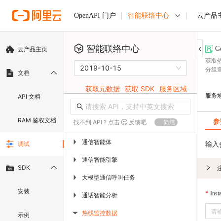
智能联络中心
云产品
OpenAPI 门户
智能联络中心
G
云产品主页
获取
2019-10-15
分组
文档
获取元数据
获取 SDK
服务区域
服务
API 文档
RAM 鉴权文档
参
找不到 API ? 点击
反馈吧
简洁
通信智能体
▶
输入
调试
通信智能引擎
▶
SDK
大模型通信呼叫任务
▶
安装
Inst
通话智能分析
▶
热线监控数据
示例
▶