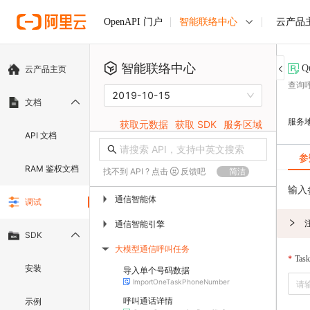
智能联络中心
云产品
OpenAPI 门户
智能联络中心
Q
云产品主页
查询
2019-10-15
文档
服务
获取元数据
获取 SDK
服务区域
API 文档
参
RAM 鉴权文档
找不到 API ? 点击
反馈吧
简洁
输入
通信智能体
▶
调试
通信智能引擎
▶
SDK
大模型通信呼叫任务
▶
Task
安装
导入单个号码数据
ImportOneTaskPhoneNumber
呼叫通话详情
示例