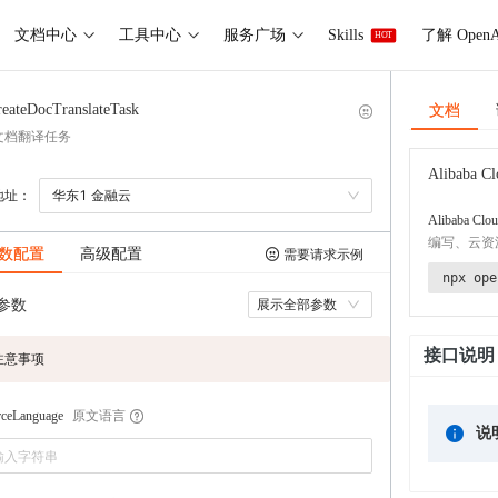
文档中心
工具中心
服务广场
Skills
了解 OpenA
HOT
文档
reateDocTranslateTask
文档翻译任务
Alibaba Cl
地址：
华东1 金融云
Alibaba Clou
编写、云资
数配置
高级配置
需要请求示例
npx ope
参数
展示全部参数
接口说明
注意事项
原文语言
rceLanguage
说