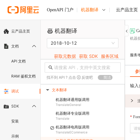
机器翻译
云产品主页
OpenAPI 门户
机器翻译
G
云产品主页
机器
2018-10-12
文档
服务
获取元数据
获取 SDK
服务区域
API 文档
参
RAM 鉴权文档
找不到 API ? 点击
反馈吧
简洁
输入
文本翻译
调试
▶
机器翻译通用版调用
TranslateGeneral
SDK
机器翻译专业版调用
For
Translate
安装
机器翻译电商版调用
TranslateECommerce
示例