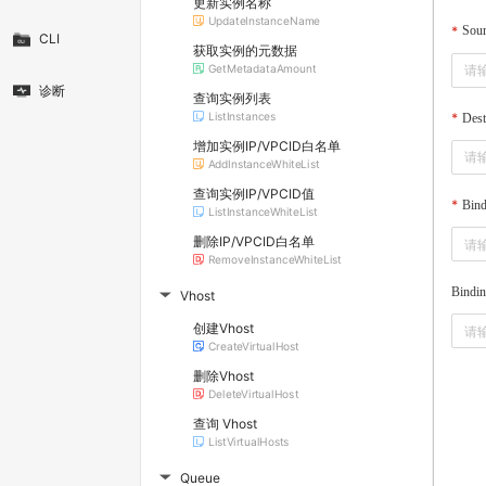
更新实例名称
UpdateInstanceName
Sou
CLI
获取实例的元数据
GetMetadataAmount
诊断
查询实例列表
ListInstances
Dest
增加实例IP/VPCID白名单
AddInstanceWhiteList
查询实例IP/VPCID值
Bin
ListInstanceWhiteList
删除IP/VPCID白名单
RemoveInstanceWhiteList
Bindi
Vhost
▶
创建Vhost
CreateVirtualHost
删除Vhost
DeleteVirtualHost
查询 Vhost
ListVirtualHosts
Queue
▶