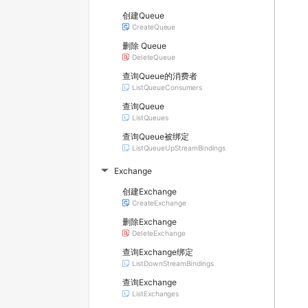
创建Queue
CreateQueue
删除 Queue
DeleteQueue
查询Queue的消费者
ListQueueConsumers
查询Queue
ListQueues
查询Queue被绑定
ListQueueUpStreamBindings
Exchange
▶
创建Exchange
CreateExchange
删除Exchange
DeleteExchange
查询Exchange绑定
ListDownStreamBindings
查询Exchange
ListExchanges