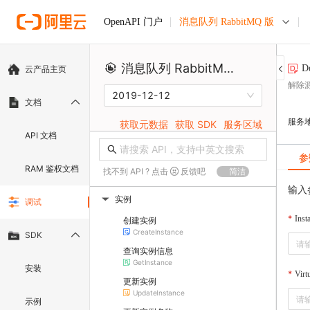
消息队列 RabbitMQ 版
OpenAPI 门户
消息队列 RabbitMQ 版
D
云产品主页
解除源
2019-12-12
文档
服务
获取元数据
获取 SDK
服务区域
API 文档
参
RAM 鉴权文档
找不到 API ? 点击
反馈吧
简洁
输入
实例
调试
▶
Inst
创建实例
CreateInstance
SDK
查询实例信息
GetInstance
安装
Virt
更新实例
UpdateInstance
示例