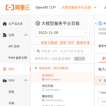
大模型服务平台百炼
OpenAPI 门户
大模型服务平台百炼
A
云产品主页
在指
2023-12-29
空间
文档
获取元数据
获取 SDK
服务区域
服务
API 文档
RAM 鉴权文档
参
找不到 API ? 点击
反馈吧
简洁
数据连接（原应用数据）
输入
调试
▶
新增类目
AddCategory
SDK
类目列表
ListCategory
安装
Wor
删除类目
DeleteCategory
示例