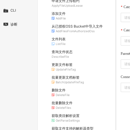
申请文件上传租约
ApplyFileUploadLease
Cat
CLI
添加文件
AddFile
诊断
从已授权OSS Bucket中导入文件
Cate
AddFilesFromAuthorizedOss
文件列表
ListFile
查询文件状态
Parent
DescribeFile
更新文件标签
UpdateFileTag
Conne
批量更新文档标签
BatchUpdateFileTag
删除文件
DeleteFile
批量删除文件
DeleteFiles
获取类目解析设置
GetParseSettings
获取文件支持的解析器类型