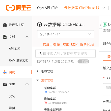
云数据库 ClickHouse 版
OpenAPI 门户
云数据库 ClickHouse 版
D
云产品主页
查看同
2019-11-11
文档
服务
获取元数据
获取 SDK
服务区域
API 文档
参
RAM 鉴权文档
找不到 API ? 点击
反馈吧
简洁
输入
地域管理
▶
调试
DbCl
集群管理
▶
SDK
创建集群
CreateDBInstance
安装
删除集群
分页
DeleteDBCluster
示例
查询集群列表
PageS