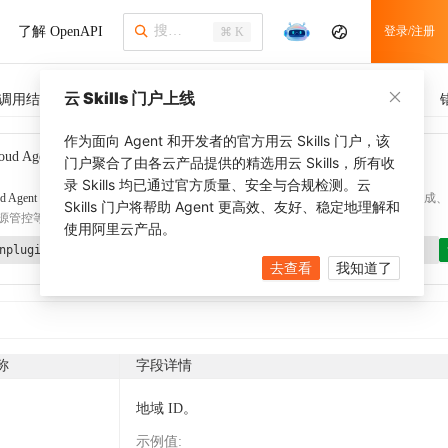
了解 OpenAPI
登录/注册
⌘ K
云 Skills 门户上线
调用结果
SDK 示例
CLI 示例
相关示例
调用历史
作为面向 Agent 和开发者的官方用云 Skills 门户，该
oud Agent Toolkit
了解更多
门户聚合了由各云产品提供的精选用云 Skills，所有收
录 Skills 均已通过官方质量、安全与合规检测。云
d Agent Toolkit
提供 Agent 插件、技能、MCP 配置和验证工具，涵盖 SDK 代码生成、Ter
Skills 门户将帮助 Agent 更高效、友好、稳定地理解和
源管控等能力。通过
alibabacloud-agent-toolkit-install
技能可快速完成本地配置。
使用阿里云产品。
nplugin aliyun/alibabacloud-agent-toolkit
去查看
我知道了
称
字段详情
地域 ID。
示例值
: