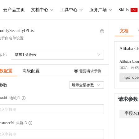
云产品主页
文档中心
工具中心
服务广场
Skills
HOT
文档
odifySecurityIPList
集群白名单设置
Alibaba Cl
地址：
华东1 金融云
Alibaba Clou
编写、云资
数配置
高级配置
需要请求示例
npx ope
参数
展示全部参数
地域ID
onId
请求参数
字段名
集群ID
stanceId