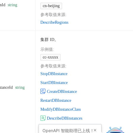
nId
string
cn-beijing
参考取值来源
:
DescribeRegions
集群 ID。
示例值
:
cc-xxxxx
参考取值来源
:
StopDBInstance
StartDBInstance
tanceId
string
CreateDBInstance
RestartDBInstance
ModifyDBInstanceClass
DescribeDBInstances
DeleteLangfuseInstance
OpenAPI
智能助理已上线！