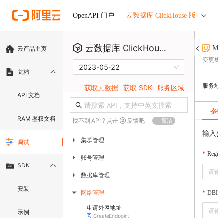
云数据库 ClickHouse 版
OpenAPI 门户
云数据库 ClickHouse 版
M
云产品主页
变更
2023-05-22
文档
服务
获取元数据
获取 SDK
服务区域
API 文档
参
RAM 鉴权文档
找不到 API ? 点击
反馈吧
简洁
输入
集群管理
▶
调试
Regi
账号管理
▶
SDK
数据库管理
▶
安装
网络管理
DBIn
▶
申请外网地址
示例
CreateEndpoint