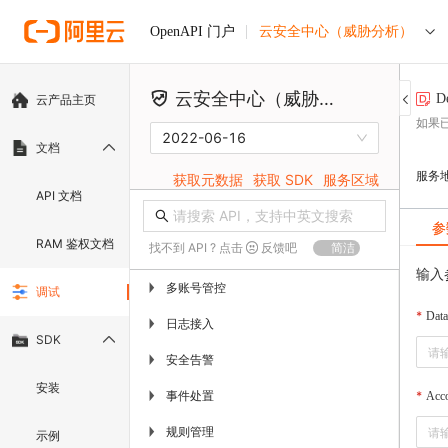
云安全中心（威胁分析）
OpenAPI 门户
云安全中心（威胁分析）
D
云产品主页
如果
2022-06-16
文档
服务
获取元数据
获取 SDK
服务区域
API 文档
参
RAM 鉴权文档
找不到 API ? 点击
反馈吧
简洁
输入
多账号管控
▶
调试
Data
日志接入
▶
SDK
安全告警
▶
安装
事件处置
▶
Acc
规则管理
▶
示例