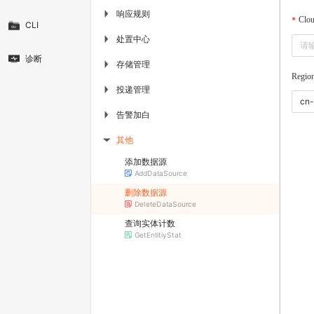
响应规则
▶
Clo
CLI
处置中心
▶
诊断
存储管理
▶
Regio
投递管理
▶
告警加白
▶
其他
▶
添加数据源
AddDataSource
删除数据源
DeleteDataSource
查询实体计数
GetEntitiyStat