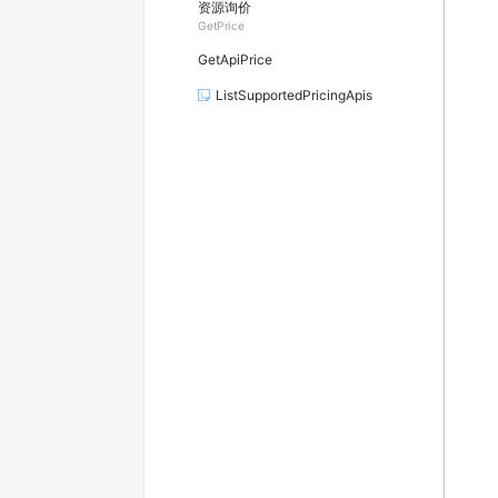
资源询价
GetPrice
GetApiPrice
ListSupportedPricingApis