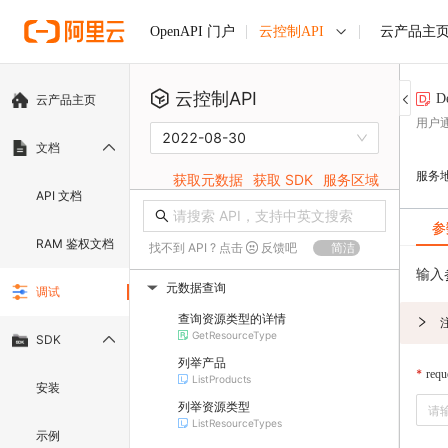
云控制API
云产品主
OpenAPI 门户
云控制API
D
云产品主页
用户
2022-08-30
文档
服务
获取元数据
获取 SDK
服务区域
API 文档
参
RAM 鉴权文档
找不到 API ? 点击
反馈吧
简洁
输入
元数据查询
调试
▶
查询资源类型的详情
GetResourceType
SDK
列举产品
requ
ListProducts
安装
列举资源类型
ListResourceTypes
示例