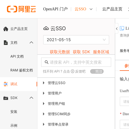
云SSO
云产品主页
OpenAPI 门户
云SSO
L
云产品主页
查询
2021-05-15
文档
服务
获取元数据
获取 SDK
服务区域
API 文档
参
RAM 鉴权文档
找不到 API ? 点击
反馈吧
简洁
输入
管理云SSO
▶
调试
UserPr
管理用户
▶
SDK
管理用户组
▶
安装
管理SCIM同步
▶
Dire
管理单点登录
▶
示例