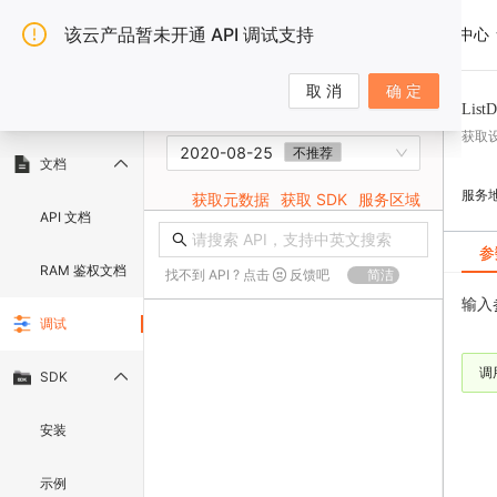
该云产品暂未开通 API 调试支持
选择云产品
文档中心
OpenAPI 门户
取 消
确 定
List
云产品主页
获取
2020-08-25
不推荐
文档
服务
获取元数据
获取 SDK
服务区域
API 文档
参
RAM 鉴权文档
找不到 API ? 点击
反馈吧
简洁
输入
调试
调
SDK
安装
示例