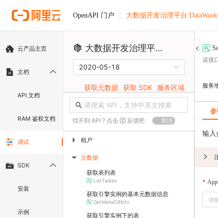
大数据开发治理平台 DataWork
OpenAPI 门户
大数据开发治理平台 DataWorks
S
云产品主页
该接
2020-05-18
文档
服务
获取元数据
获取 SDK
服务区域
API 文档
参
RAM 鉴权文档
找不到 API ? 点击
反馈吧
简洁
输入
租户
▶
调试
元数据
▶
SDK
获取表列表
ListTables
App
安装
获取引擎实例的基本元数据信息
GetMetaDBInfo
示例
获取引擎实例下的表