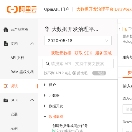
大数据开发治理平台 DataWork
OpenAPI 门户
大数据开发治理平台 DataWorks
U
云产品主页
更新
2020-05-18
Hol
文档
获取元数据
获取 SDK
服务区域
服务
API 文档
RAM 鉴权文档
参
找不到 API ? 点击
反馈吧
简洁
租户
▶
输入
调试
元数据
▶
DIJob
SDK
数据开发
▶
安装
数据集成
▶
Descri
创建数据集成同步任务
示例
CreateDISyncTask