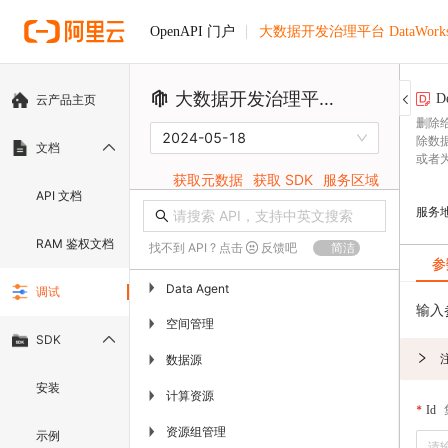
大数据开发治理平台 DataWork
OpenAPI 门户
大数据开发治理平台 DataWorks
D
云产品主页
删除
2024-05-18
除数据
文档
或者
获取元数据
获取 SDK
服务区域
API 文档
服务
RAM 鉴权文档
找不到 API ? 点击
反馈吧
简洁
参
▶
Data Agent
调试
输入
空间管理
▶
SDK
数据源
▶
安装
计算资源
▶
Id
资源组管理
▶
示例