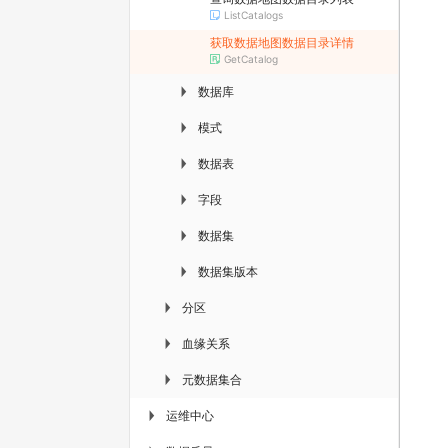
ListCatalogs
获取数据地图数据目录详情
GetCatalog
数据库
▶
模式
▶
数据表
▶
字段
▶
数据集
▶
数据集版本
▶
分区
▶
血缘关系
▶
元数据集合
▶
运维中心
▶