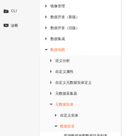
镜像管理
▶
CLI
数据开发（新版）
▶
诊断
数据开发（旧版）
▶
数据集成
▶
数据地图
▶
语义分析
▶
自定义属性
▶
自定义元数据实体定义
▶
元数据采集器
▶
元数据实体
▶
自定义实体
▶
数据目录
▶
查询数据地图数据目录列表