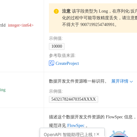
注意
该字段类型为 Long，在序列化/反
化的过程中可能导致精度丢失，请注意
不得大于 9007199254740991。
ctId
integer<int64>
示例值
:
10000
参考取值来源
:
CreateProject
数据开发文件资源唯一标识符。
展开详情
ring
示例值
:
543217824470354XXXX
描述这个数据开发文件资源的 FlowSpec 信息
规范详见
FlowSpec
。
OpenAPI
智能助理已上线！
示例值
: