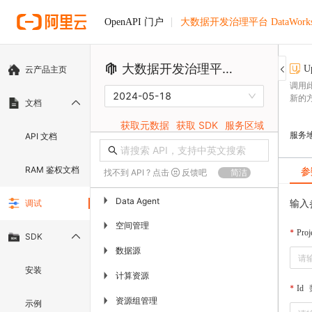
大数据开发治理平台 DataWork
OpenAPI 门户
大数据开发治理平台 DataWorks
U
云产品主页
调用
2024-05-18
新的方
文档
获取元数据
获取 SDK
服务区域
服务
API 文档
RAM 鉴权文档
参
找不到 API ? 点击
反馈吧
简洁
▶
Data Agent
输入
调试
空间管理
▶
Proj
SDK
数据源
▶
安装
计算资源
▶
Id
资源组管理
▶
示例