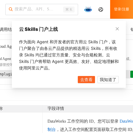
登录/注册
⌘ K
云 Skills 门户上线
调用结果
SDK 示例
CLI 示例
相关示例
调用历史
作为面向 Agent 和开发者的官方用云 Skills 门户，该
oud Agent Toolkit
了解更多
门户聚合了由各云产品提供的精选用云 Skills，所有收
录 Skills 均已通过官方质量、安全与合规检测。云
d Agent Toolkit
提供 Agent 插件、技能、MCP 配置和验证工具，涵盖 SDK 代码生成、Ter
Skills 门户将帮助 Agent 更高效、友好、稳定地理解和
源管控等能力。通过
alibabacloud-agent-toolkit-install
技能可快速完成本地配置。
使用阿里云产品。
nplugin aliyun/alibabacloud-agent-toolkit
去查看
我知道了
称
字段详情
DataWorks 工作空间的 ID。您可以登录
DataWo
制台
，进入工作空间配置页面获取工作空间 ID