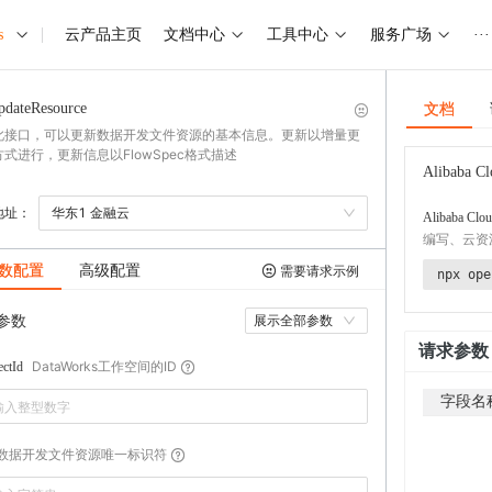
s
云产品主页
文档中心
工具中心
服务广场
···
文档
pdateResource
此接口，可以更新数据开发文件资源的基本信息。更新以增量更
式进行，更新信息以FlowSpec格式描述
Alibaba Cl
地址：
华东1 金融云
Alibaba Clou
编写、云资
数配置
高级配置
需要请求示例
npx ope
参数
展示全部参数
请求参数
DataWorks工作空间的ID
ectId
字段名
数据开发文件资源唯一标识符