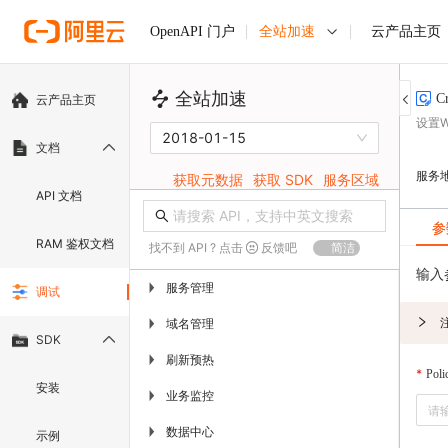
全站加速
云产品主页
OpenAPI 门户
全站加速
C
云产品主页
设置
2018-01-15
文档
服务
获取元数据
获取 SDK
服务区域
API 文档
参
RAM 鉴权文档
找不到 API ? 点击
反馈吧
简洁
输入
服务管理
▶
调试
域名管理
▶
SDK
刷新预热
▶
Pol
安装
业务监控
▶
数据中心
▶
示例