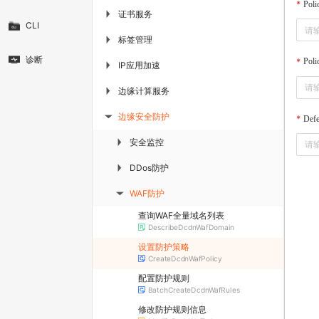
Poli
证书服务
▶
CLI
标签管理
▶
诊断
Poli
IP应用加速
▶
边缘计算服务
▶
边缘安全防护
Def
▶
安全监控
▶
DDos防护
▶
WAF防护
▶
查询WAF全量域名列表
DescribeDcdnWafDomain
设置防护策略
CreateDcdnWafPolicy
配置防护规则
BatchCreateDcdnWafRules
修改防护规则信息