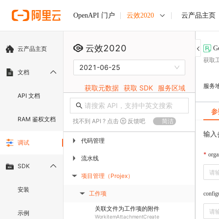
云效2020
云产品主页
OpenAPI 门户
云效2020
G
云产品主页
获取
2021-06-25
文档
服务
获取元数据
获取 SDK
服务区域
API 文档
参
RAM 鉴权文档
找不到 API ? 点击
反馈吧
简洁
输入
代码管理
▶
调试
orga
流水线
▶
SDK
项目管理（Projex）
▶
安装
工作项
config
▶
关联文件为工作项的附件
示例
WorkitemAttachmentCreate