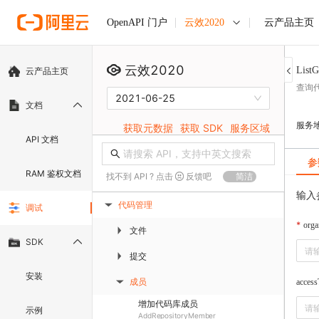
云效2020
云产品主页
OpenAPI 门户
云效2020
List
云产品主页
查询
2021-06-25
文档
服务
获取元数据
获取 SDK
服务区域
API 文档
参
RAM 鉴权文档
找不到 API ? 点击
反馈吧
简洁
输入
代码管理
调试
▶
orga
文件
▶
SDK
提交
▶
安装
成员
acces
▶
增加代码库成员
示例
AddRepositoryMember