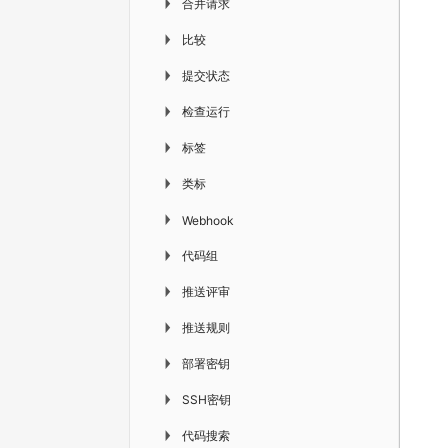
合并请求
▶
比较
▶
提交状态
▶
检查运行
▶
标签
▶
类标
▶
▶
Webhook
代码组
▶
推送评审
▶
推送规则
▶
部署密钥
▶
SSH密钥
▶
代码搜索
▶