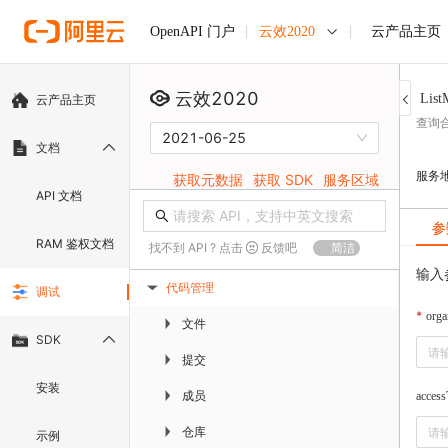
云效2020
云产品主页
OpenAPI 门户
云效2020
List
云产品主页
查询
2021-06-25
文档
服务
获取元数据
获取 SDK
服务区域
API 文档
参
RAM 鉴权文档
找不到 API ? 点击
反馈吧
简洁
输入
代码管理
调试
▶
orga
文件
▶
SDK
提交
▶
安装
成员
▶
acces
仓库
▶
示例