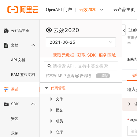
云效2020
云产品主页
OpenAPI 门户
云效2020
List
云产品主页
查询
2021-06-25
本
文档
获取元数据
获取 SDK
服务区域
服务
API 文档
RAM 鉴权文档
参
找不到 API ? 点击
反馈吧
简洁
代码管理
输入
调试
▶
文件
▶
SDK
提交
▶
安装
orga
成员
▶
仓库
▶
示例