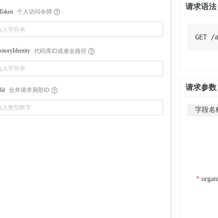
请求语法
个人访问令牌
sToken
GET
/
代码库ID或者全路径
sitoryIdentity
请求参数
合并请求局部ID
lId
字段名
organ