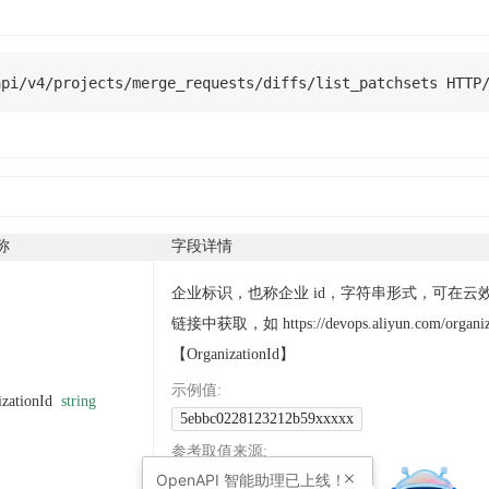
api
/
v4
/
projects
/
merge_requests
/
diffs
/
list_patchsets 
HTTP
称
字段详情
企业标识，也称企业 id，字符串形式，可在云
链接中获取，如 https://devops.aliyun.com/organiza
【OrganizationId】
示例值
:
izationId
string
5ebbc0228123212b59xxxxx
参考取值来源
:
OpenAPI
智能助理已上线！
GetCodeupOrganization