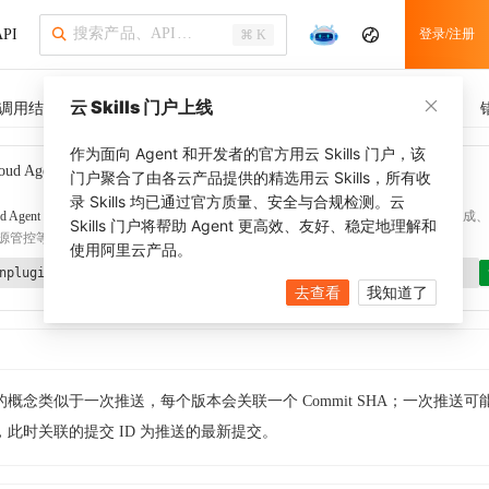
PI
登录/注册
⌘ K
云 Skills 门户上线
调用结果
SDK 示例
CLI 示例
相关示例
调用历史
作为面向 Agent 和开发者的官方用云 Skills 门户，该
oud Agent Toolkit
了解更多
门户聚合了由各云产品提供的精选用云 Skills，所有收
录 Skills 均已通过官方质量、安全与合规检测。云
d Agent Toolkit
提供 Agent 插件、技能、MCP 配置和验证工具，涵盖 SDK 代码生成、Ter
Skills 门户将帮助 Agent 更高效、友好、稳定地理解和
源管控等能力。通过
alibabacloud-agent-toolkit-install
技能可快速完成本地配置。
使用阿里云产品。
nplugin aliyun/alibabacloud-agent-toolkit
去查看
我知道了
概念类似于一次推送，每个版本会关联一个 Commit SHA；一次推送可
，此时关联的提交 ID 为推送的最新提交。