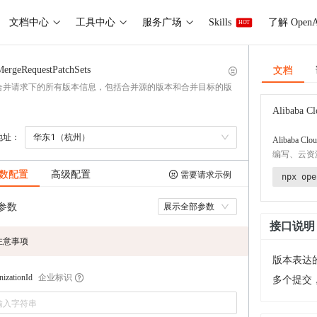
文档中心
工具中心
服务广场
Skills
了解 OpenA
HOT
文档
MergeRequestPatchSets
合并请求下的所有版本信息，包括合并源的版本和合并目标的版
Alibaba Cl
地址：
华东1（杭州）
Alibaba Clou
编写、云资
数配置
高级配置
需要请求示例
npx ope
参数
展示全部参数
接口说明
注意事项
版本表达的
企业标识
nizationId
多个提交