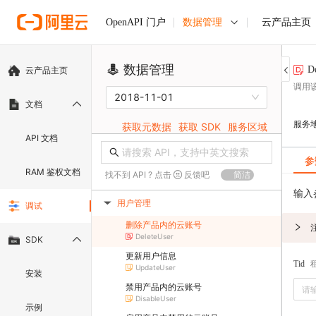
数据管理
云产品主页
OpenAPI 门户
数据管理
D
云产品主页
调用
2018-11-01
文档
服务
获取元数据
获取 SDK
服务区域
API 文档
参
RAM 鉴权文档
找不到 API ? 点击
反馈吧
简洁
输入
用户管理
调试
▶
删除产品内的云账号
DeleteUser
SDK
更新用户信息
Tid
UpdateUser
安装
禁用产品内的云账号
DisableUser
示例