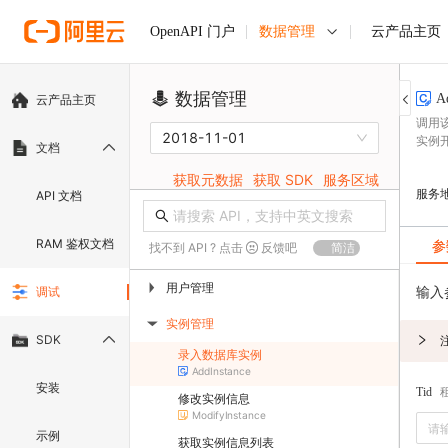
数据管理
云产品主页
OpenAPI 门户
数据管理
A
云产品主页
调用
2018-11-01
实例
文档
获取元数据
获取 SDK
服务区域
服务
API 文档
RAM 鉴权文档
参
找不到 API ? 点击
反馈吧
简洁
用户管理
▶
输入
调试
实例管理
▶
SDK
录入数据库实例
AddInstance
安装
Tid
修改实例信息
ModifyInstance
示例
获取实例信息列表