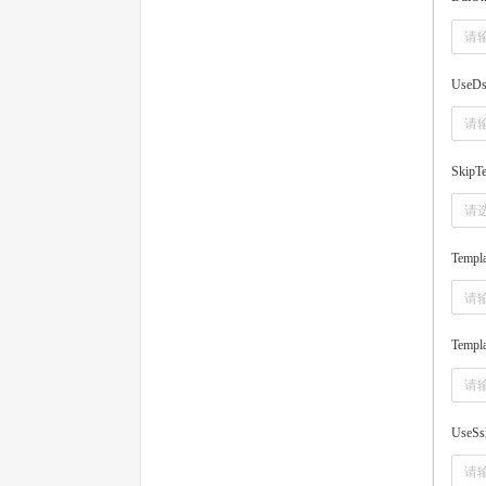
UseDs
SkipTe
请
Templa
Templ
UseSs