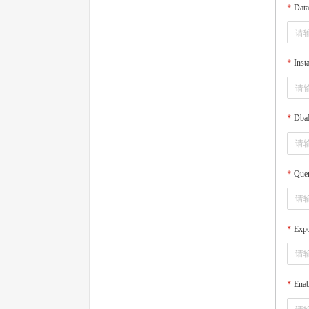
Dat
Inst
Dba
Que
Expo
Enab