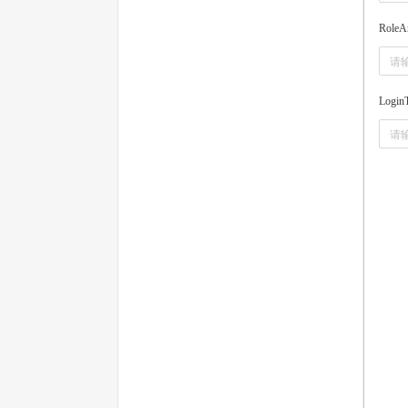
RoleA
Login