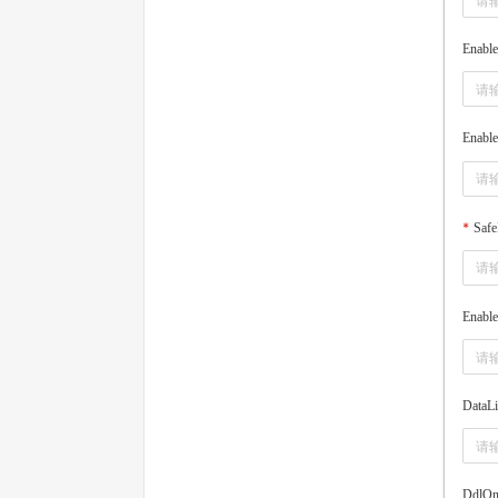
Enable
Enabl
Safe
Enable
DataL
DdlOn